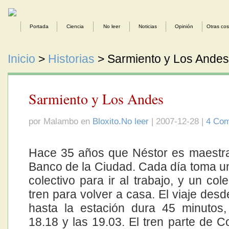
Portada
Ciencia
No leer
Noticias
Opinión
Otras co
Inicio
>
Historias
> Sarmiento y Los Andes
Sarmiento y Los Andes
por Malambo en
Bloxito.No leer
| 2007-12-28 |
4 Com
Hace 35 años que Néstor es maestr
Banco de la Ciudad. Cada día toma un
colectivo para ir al trabajo, y un col
tren para volver a casa. El viaje des
hasta la estación dura 45 minutos,
18.18 y las 19.03. El tren parte de C