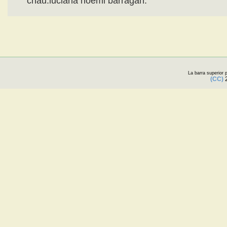
chau.luciana noemi barragan.
La barra superior
(CC)
2