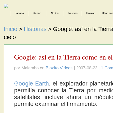
Portada
Ciencia
No leer
Noticias
Opinión
Otras co
Inicio
>
Historias
> Google: así en la Tierr
cielo
Google: así en la Tierra como en el
por Malambo en
Bloxito.Videos
| 2007-08-23 |
1 Com
Google Earth
, el explorador planetar
permitía conocer la Tierra por medi
satelitales, incluye ahora un módu
permite examinar el firmamento.