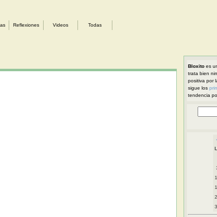
sas
Reflexiones
Videos
Todas
Bloxito
es un
trata bien ni
positiva por 
sigue los
pri
tendencia pol