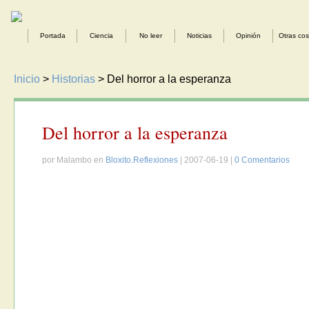
Portada
Ciencia
No leer
Noticias
Opinión
Otras co
Inicio
>
Historias
> Del horror a la esperanza
Del horror a la esperanza
por Malambo en
Bloxito.Reflexiones
| 2007-06-19 |
0 Comentarios