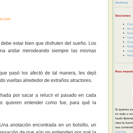
Archivos
Secciones
ps.com
Cien
No l
Noti
Opi
Otra
ebe estar bien que disfruten del sueño. Los
Refl
na andar merodeando siempre las mismas
Vid
Red
Para muestr
ue pasó los afectó de tal manera, les dejó
o vueltas alrededor de extraños atractores.
chada por sacar a relucir el pasado en cada
sa: quieren entender como fue, para qué la
Si quieres ex
en todo o en 
hazlo librem
cites la fuen
na anotación encontrada en un bolsillo, un
sus conteni
sensación de que aún no entienden por qué la
License
.