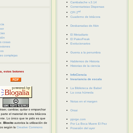
Cambalache v.3.14
Comentaristas Dispersas
ed
CPI 2
Cuaderno de bitácora
cia
Desbarradas de Akin
eer
cias
El Metadiario
nión
El PaleoFreak
s cosas
Evolucionarios
exiones
eos
Guerra a la penumbra
es complejas
Hablemos de Historia
Historias de la ciencia
a, estos botones
InfoCiencia
Invariancia de escala
La Biblioteca de Babel
La cosa húmeda
Notas en el margen
traer, cambiar, quitar o emparchar
Orsai
parte el material de esta bitácora
ente. Lo único que te pido es que
pjorge.com
te.
Bloxito
autoriza la utilización de
Por La Boca Muere El Pez
dos según la
Creative Commons
Posesión del ayer