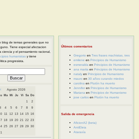
 blog de temas generales que no
Últimos comentarios
nguno. Tiene especial afectacion
la ciencia y el pensamiento racional,
Gregorio
en
Tres frases machistas, tres
ncipios humanistas
y tiene
emilene
en
Principios de Humanismo
itica progresista.
esmeralda
en
Principios de Humanismo
ana mariia
en
Principios de Humanismo
nataly
en
Principios de Humanismo
mauro
en
30 años curando miedos
carolina
en
Plutón ha muerto
Jennifer
en
Principios de Humanismo
<
Agosto 2026
Mariana
en
Principios de Humanismo
Lu
Ma
Mi
Ju
Vi
Sa
Do
jose carlos
en
Plutón ha muerto
1
2
3
4
5
6
7
8
9
10
11
12
13
14
15
16
Salida de emergencia
17
18
19
20
21
22
23
AficionA2 (beta)
24
25
26
27
28
29
30
AntiEleia
Ataraxía
31