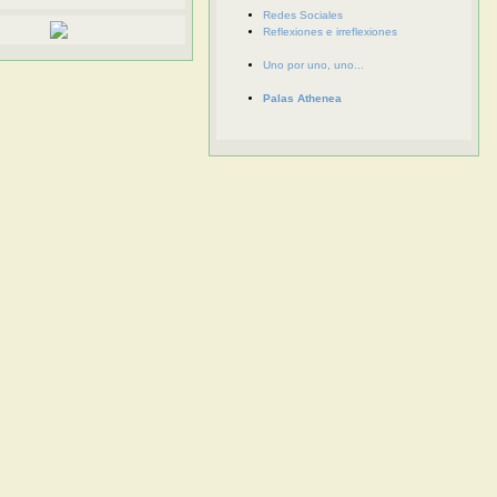
Redes Sociales
Reflexiones e irreflexiones
Uno por uno, uno...
Palas Athenea