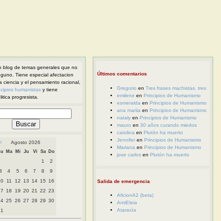
 blog de temas generales que no
Últimos comentarios
nguno. Tiene especial afectacion
la ciencia y el pensamiento racional,
Gregorio
en
Tres frases machistas, tres
ncipios humanistas
y tiene
emilene
en
Principios de Humanismo
itica progresista.
esmeralda
en
Principios de Humanismo
ana mariia
en
Principios de Humanismo
nataly
en
Principios de Humanismo
mauro
en
30 años curando miedos
carolina
en
Plutón ha muerto
Jennifer
en
Principios de Humanismo
<
Agosto 2026
Mariana
en
Principios de Humanismo
Lu
Ma
Mi
Ju
Vi
Sa
Do
jose carlos
en
Plutón ha muerto
1
2
3
4
5
6
7
8
9
10
11
12
13
14
15
16
Salida de emergencia
17
18
19
20
21
22
23
AficionA2 (beta)
24
25
26
27
28
29
30
AntiEleia
Ataraxía
31