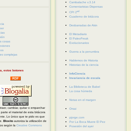
Cambalache v.3.14
Comentaristas Dispersas
ed
CPI 2
Cuaderno de bitácora
cia
Desbarradas de Akin
eer
cias
El Metadiario
nión
El PaleoFreak
s cosas
Evolucionarios
exiones
eos
Guerra a la penumbra
es complejas
Hablemos de Historia
Historias de la ciencia
a, estos botones
InfoCiencia
Invariancia de escala
La Biblioteca de Babel
La cosa húmeda
Notas en el margen
traer, cambiar, quitar o emparchar
Orsai
parte el material de esta bitácora
ente. Lo único que te pido es que
pjorge.com
te.
Bloxito
autoriza la utilización de
Por La Boca Muere El Pez
dos según la
Creative Commons
Posesión del ayer