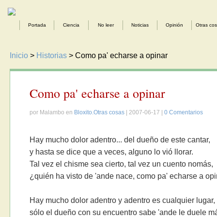
Portada
Ciencia
No leer
Noticias
Opinión
Otras co
Inicio
>
Historias
> Como pa' echarse a opinar
Como pa' echarse a opinar
por Malambo en
Bloxito.Otras cosas
| 2007-06-17 |
0 Comentarios
Hay mucho dolor adentro... del dueño de este cantar,
y hasta se dice que a veces, alguno lo vió llorar.
Tal vez el chisme sea cierto, tal vez un cuento nomás,
¿quién ha visto de 'ande nace, como pa' echarse a op
Hay mucho dolor adentro y adentro es cualquier lugar,
sólo el dueño con su encuentro sabe 'ande le duele m