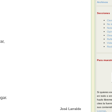
Archivos
Secciones
Cien
No l
Noti
Opi
Otra
Refl
ar,
Vid
Red
Para muestr
Si quieres ex
en todo o en 
ugar.
hazlo librem
cites la fuen
sus conteni
José Larralde
License
.