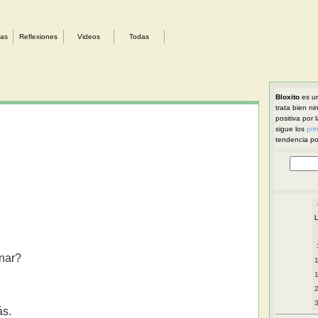
sas
Reflexiones
Videos
Todas
Bloxito
es un
trata bien ni
positiva por 
sigue los
pri
tendencia pol
inar?
ás.