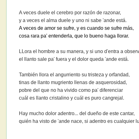
A veces duele el cerebro por razón de razonar,
y a veces el alma duele y uno ni sabe 'ande está.
A veces de amor se sufre, y es cuando se sufre más,
cosa rara pa' entenderla, que lo bueno haga llorar.
LLora el hombre a su manera, y si uno d'entra a observ
el llanto sale pa' fuera y el dolor queda 'ande está.
También llora el angurriento su tristeza y orfandad,
tinas de llanto mugriento llenas de asquerosidad,
pobre del que no ha vivido como pa' diferenciar
cuál es llanto cristalino y cuál es puro cangrejal.
Hay mucho dolor adentro... del dueño de este cantar,
quién ha visto de 'ande nace, si adentro es cualquier l