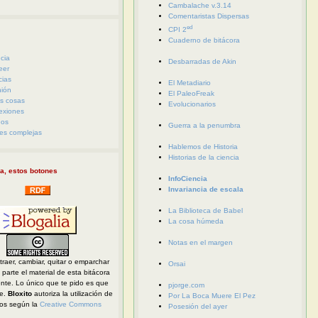
Cambalache v.3.14
Comentaristas Dispersas
ed
CPI 2
Cuaderno de bitácora
cia
Desbarradas de Akin
eer
cias
El Metadiario
nión
El PaleoFreak
s cosas
Evolucionarios
exiones
eos
Guerra a la penumbra
es complejas
Hablemos de Historia
Historias de la ciencia
a, estos botones
InfoCiencia
Invariancia de escala
La Biblioteca de Babel
La cosa húmeda
Notas en el margen
traer, cambiar, quitar o emparchar
Orsai
parte el material de esta bitácora
ente. Lo único que te pido es que
pjorge.com
te.
Bloxito
autoriza la utilización de
Por La Boca Muere El Pez
dos según la
Creative Commons
Posesión del ayer