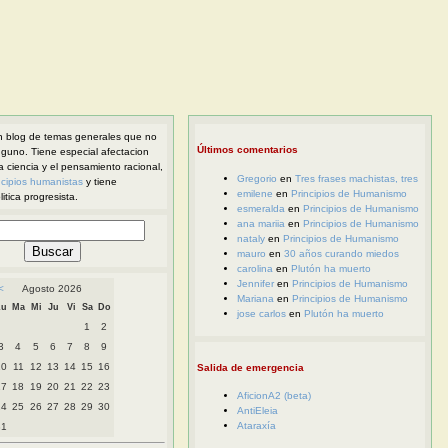
 blog de temas generales que no
Últimos comentarios
nguno. Tiene especial afectacion
la ciencia y el pensamiento racional,
Gregorio
en
Tres frases machistas, tres
ncipios humanistas
y tiene
emilene
en
Principios de Humanismo
itica progresista.
esmeralda
en
Principios de Humanismo
ana mariia
en
Principios de Humanismo
nataly
en
Principios de Humanismo
mauro
en
30 años curando miedos
carolina
en
Plutón ha muerto
Jennifer
en
Principios de Humanismo
<
Agosto 2026
Mariana
en
Principios de Humanismo
Lu
Ma
Mi
Ju
Vi
Sa
Do
jose carlos
en
Plutón ha muerto
1
2
3
4
5
6
7
8
9
10
11
12
13
14
15
16
Salida de emergencia
17
18
19
20
21
22
23
AficionA2 (beta)
24
25
26
27
28
29
30
AntiEleia
Ataraxía
31