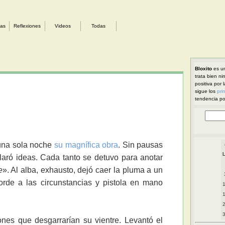
sas
Reflexiones
Videos
Todas
Bloxito
es un
trata bien ni
positiva por 
sigue los
pri
tendencia pol
 una sola noche
su magnífica obra
. Sin pausas
claró ideas. Cada tanto se detuvo para anotar
e
». Al alba, exhausto, dejó caer la pluma a un
orde a las circunstancias y pistola en mano
nes que desgarrarían su vientre. Levantó el