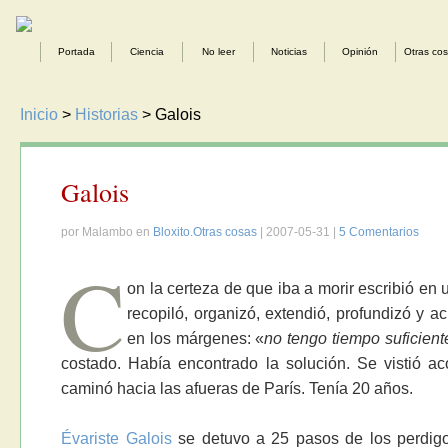
Portada
Ciencia
No leer
Noticias
Opinión
Otras co
Inicio
>
Historias
> Galois
Galois
por Malambo en
Bloxito.Otras cosas
| 2007-05-31 |
5 Comentarios
C
on la certeza de que iba a morir escribió en
recopiló, organizó, extendió, profundizó y a
en los márgenes: «
no tengo tiempo suficient
costado. Había encontrado la solución. Se vistió ac
caminó hacia las afueras de París. Tenía 20 años.
Évariste Galois
se detuvo a 25 pasos de los perdigo