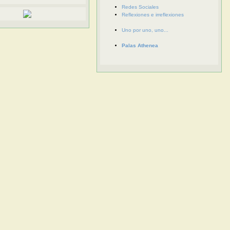
Redes Sociales
Reflexiones e irreflexiones
Uno por uno, uno...
Palas Athenea