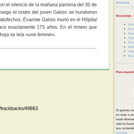
Archivos
n el silencio de la mañana parisina del 30 de
luego el rostro del joven Galois se hundieron
Secciones
atisfechos. Évariste Galois murió en el Hôpital
Cien
ace exactamente 175 años. En el rimero que
No l
Noti
hoja se leía «
une femme
».
Opi
Otra
Refl
Vid
Red
Para muestr
m//trackbacks/49863
Si quieres ex
en todo o en 
hazlo librem
cites la fuen
sus conteni
License
.