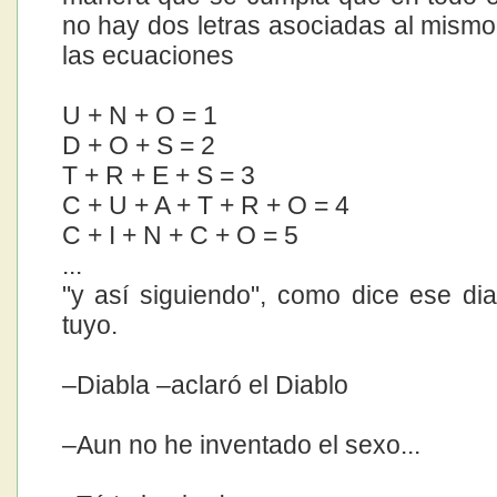
no hay dos letras asociadas al mism
las ecuaciones
U + N + O = 1
D + O + S = 2
T + R + E + S = 3
C + U + A + T + R + O = 4
C + I + N + C + O = 5
...
"y así siguiendo", como dice ese di
tuyo.
–Diabla –aclaró el Diablo
–Aun no he inventado el sexo...