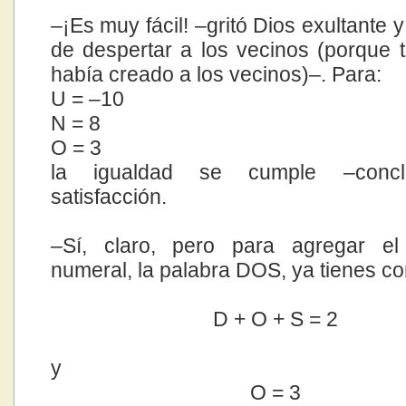
–¡Es muy fácil! –gritó Dios exultante 
de despertar a los vecinos (porque 
había creado a los vecinos)–. Para:
U = –10
N = 8
O = 3
la igualdad se cumple –conc
satisfacción.
–Sí, claro, pero para agregar el 
numeral, la palabra DOS, ya tienes co
D + O + S = 2
y
O = 3