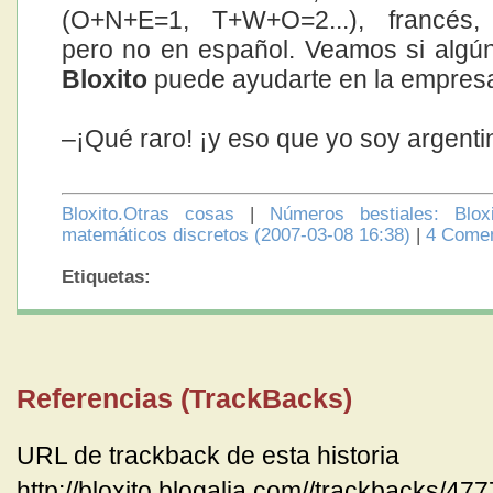
(O+N+E=1, T+W+O=2...), francés, 
pero no en español. Veamos si algún
Bloxito
puede ayudarte en la empres
–¡Qué raro! ¡y eso que yo soy argenti
Bloxito.Otras cosas
|
Números bestiales: Bloxi
matemáticos discretos (2007-03-08 16:38)
|
4 Comen
Etiquetas:
Referencias (TrackBacks)
URL de trackback de esta historia
http://bloxito.blogalia.com//trackbacks/47