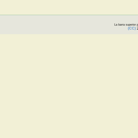
La barra superior
(CC)
2