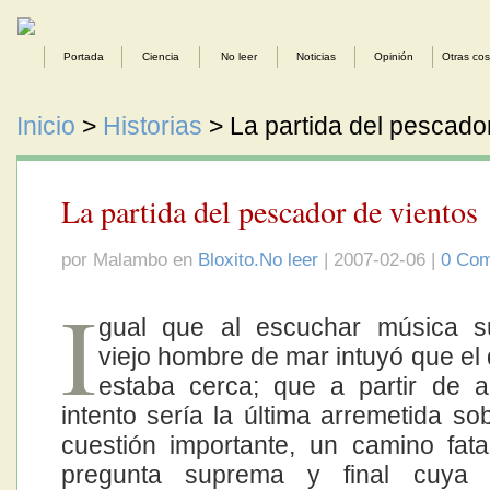
Portada
Ciencia
No leer
Noticias
Opinión
Otras co
Inicio
>
Historias
> La partida del pescado
La partida del pescador de vientos
por Malambo en
Bloxito.No leer
| 2007-02-06 |
0 Com
I
gual que al escuchar música su
viejo hombre de mar intuyó que el
estaba cerca; que a partir de a
intento sería la última arremetida so
cuestión importante, un camino fata
pregunta suprema y final cuya 