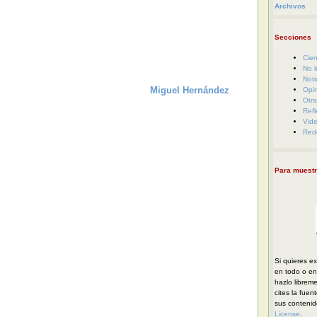
Archivos
Secciones
Cien
No l
Noti
Miguel Hernández
Opi
Otra
Refl
Vid
Red
Para muestr
Si quieres ex
en todo o en 
hazlo librem
cites la fuen
sus conteni
License
.