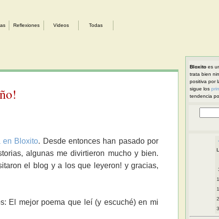
sas
Reflexiones
Videos
Todas
Bloxito
es un
trata bien ni
positiva por 
año!
sigue los
pri
tendencia pol
 en Bloxito
. Desde entonces han pasado por
torias, algunas me divirtieron mucho y bien.
taron el blog y a los que leyeron! y gracias,
s: El mejor poema que leí (y escuché) en mi