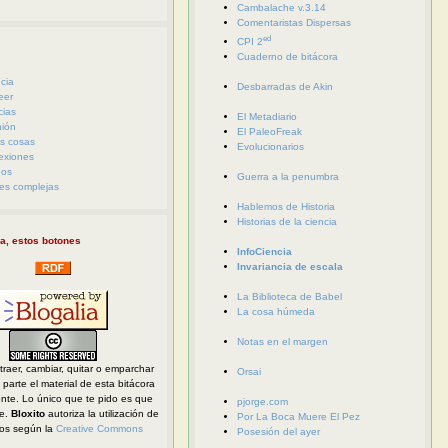
Cambalache v.3.14
Comentaristas Dispersas
ed
CPI 2
Cuaderno de bitácora
cia
Desbarradas de Akin
eer
cias
El Metadiario
nión
El PaleoFreak
s cosas
Evolucionarios
exiones
eos
Guerra a la penumbra
es complejas
Hablemos de Historia
Historias de la ciencia
a, estos botones
InfoCiencia
Invariancia de escala
La Biblioteca de Babel
La cosa húmeda
Notas en el margen
traer, cambiar, quitar o emparchar
Orsai
parte el material de esta bitácora
ente. Lo único que te pido es que
pjorge.com
te.
Bloxito
autoriza la utilización de
Por La Boca Muere El Pez
dos según la
Creative Commons
Posesión del ayer