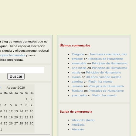
 blog de temas generales que no
Últimos comentarios
nguno. Tiene especial afectacion
la ciencia y el pensamiento racional,
Gregorio
en
Tres frases machistas, tres
ncipios humanistas
y tiene
emilene
en
Principios de Humanismo
itica progresista.
esmeralda
en
Principios de Humanismo
ana mariia
en
Principios de Humanismo
nataly
en
Principios de Humanismo
mauro
en
30 años curando miedos
carolina
en
Plutón ha muerto
Jennifer
en
Principios de Humanismo
<
Agosto 2026
Mariana
en
Principios de Humanismo
Lu
Ma
Mi
Ju
Vi
Sa
Do
jose carlos
en
Plutón ha muerto
1
2
3
4
5
6
7
8
9
10
11
12
13
14
15
16
Salida de emergencia
17
18
19
20
21
22
23
AficionA2 (beta)
24
25
26
27
28
29
30
AntiEleia
Ataraxía
31