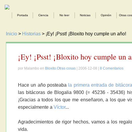
Portada
Ciencia
No leer
Noticias
Opinión
Otras co
Inicio
>
Historias
> ¡Ey! ¡Psst! ¡Bloxito hoy cumple un año!
¡Ey! ¡Psst! ¡Bloxito hoy cumple un 
por Malambo en
Bloxito.Otras cosas
| 2006-12-08 |
8 Comentarios
Hace un año posteaba
la primera entrada de bitácora
las bitácoras de Blogalia 9800 (= 45236 - 35436) his
¡Gracias a todos los que me enseñaron, a los que visi
especialmente a
Víctor
...
Agradecimientos de rigor hechos, vamos a los regalo
vida.