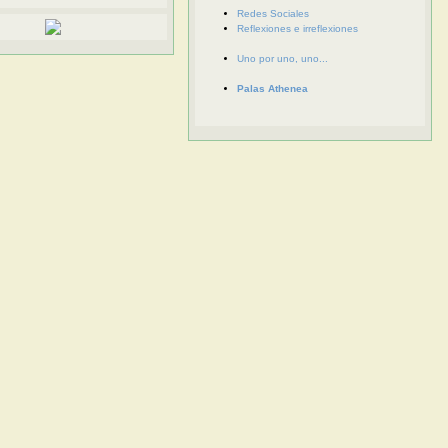
Redes Sociales
Reflexiones e irreflexiones
Uno por uno, uno...
Palas Athenea