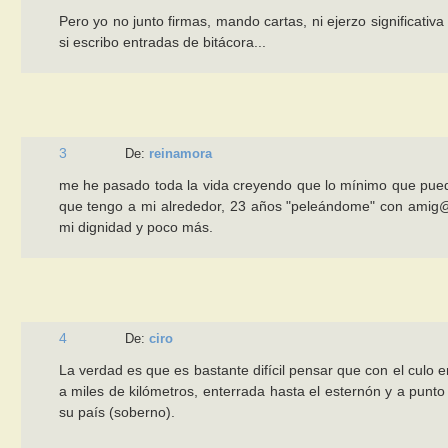
Pero yo no junto firmas, mando cartas, ni ejerzo significati
si escribo entradas de bitácora...
3
De:
reinamora
me he pasado toda la vida creyendo que lo mínimo que puedo
que tengo a mi alrededor, 23 años "peleándome" con amig@s
mi dignidad y poco más.
4
De:
ciro
La verdad es que es bastante difícil pensar que con el culo 
a miles de kilómetros, enterrada hasta el esternón y a punt
su país (soberno).