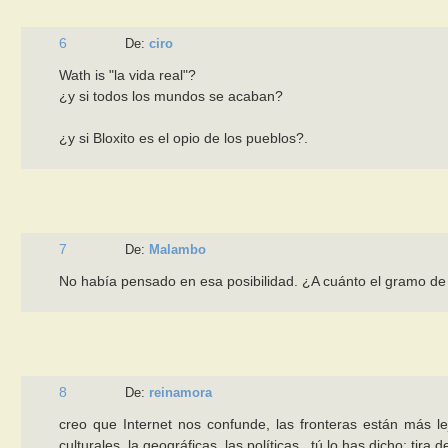
6
De:
ciro
Wath is "la vida real"?
¿y si todos los mundos se acaban?
¿y si Bloxito es el opio de los pueblos?.
7
De:
Malambo
No había pensado en esa posibilidad. ¿A cuánto el gramo de 
8
De:
reinamora
creo que Internet nos confunde, las fronteras están más l
culturales, la geográficas, las políticas...tú lo has dicho: tir