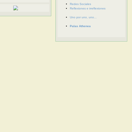
Redes Sociales
Reflexiones e irreflexiones
Uno por uno, uno...
Palas Athenea