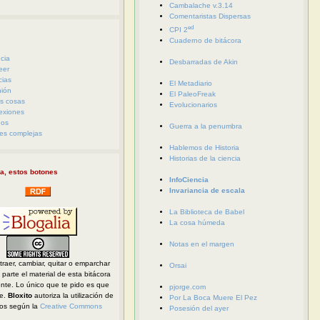
Cambalache v.3.14
Comentaristas Dispersas
ed
CPI 2
Cuaderno de bitácora
cia
Desbarradas de Akin
eer
cias
El Metadiario
nión
El PaleoFreak
s cosas
Evolucionarios
exiones
eos
Guerra a la penumbra
es complejas
Hablemos de Historia
Historias de la ciencia
a, estos botones
InfoCiencia
Invariancia de escala
La Biblioteca de Babel
La cosa húmeda
Notas en el margen
traer, cambiar, quitar o emparchar
Orsai
parte el material de esta bitácora
ente. Lo único que te pido es que
pjorge.com
te.
Bloxito
autoriza la utilización de
Por La Boca Muere El Pez
dos según la
Creative Commons
Posesión del ayer