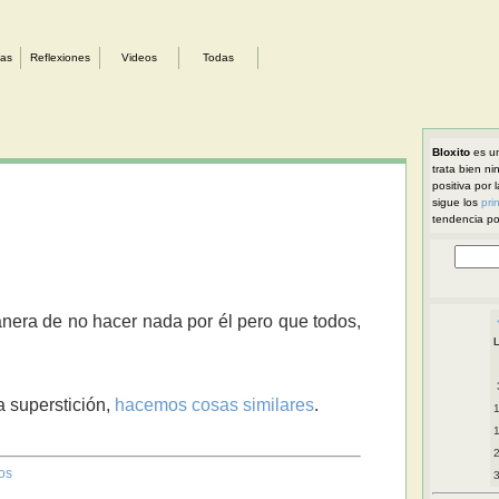
sas
Reflexiones
Videos
Todas
Bloxito
es un
trata bien ni
positiva por 
sigue los
pri
tendencia pol
anera de no hacer nada por él pero que todos,
la superstición,
hacemos cosas similares
.
os