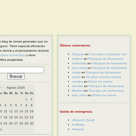
 blog de temas generales que no
Últimos comentarios
nguno. Tiene especial afectacion
la ciencia y el pensamiento racional,
Gregorio
en
Tres frases machistas, tres
ncipios humanistas
y tiene
emilene
en
Principios de Humanismo
itica progresista.
esmeralda
en
Principios de Humanismo
ana mariia
en
Principios de Humanismo
nataly
en
Principios de Humanismo
mauro
en
30 años curando miedos
carolina
en
Plutón ha muerto
Jennifer
en
Principios de Humanismo
<
Agosto 2026
Mariana
en
Principios de Humanismo
Lu
Ma
Mi
Ju
Vi
Sa
Do
jose carlos
en
Plutón ha muerto
1
2
3
4
5
6
7
8
9
10
11
12
13
14
15
16
Salida de emergencia
17
18
19
20
21
22
23
AficionA2 (beta)
24
25
26
27
28
29
30
AntiEleia
Ataraxía
31