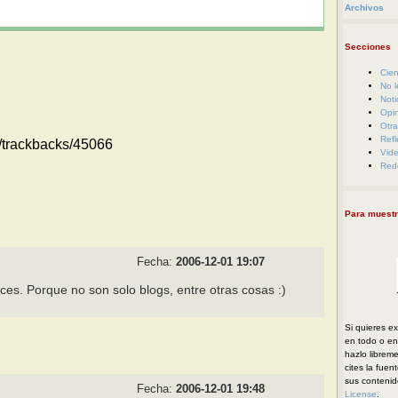
Archivos
Secciones
Cien
No l
Noti
Opi
Otra
Refl
m//trackbacks/45066
Vid
Red
Para muestr
Fecha:
2006-12-01 19:07
ces. Porque no son solo blogs, entre otras cosas :)
Si quieres ex
en todo o en 
hazlo librem
cites la fuen
sus conteni
Fecha:
2006-12-01 19:48
License
.