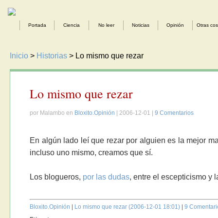
Portada
Ciencia
No leer
Noticias
Opinión
Otras co
Inicio
>
Historias
> Lo mismo que rezar
Lo mismo que rezar
por Malambo en
Bloxito.Opinión
| 2006-12-01 |
9 Comentarios
En algún lado leí que rezar por alguien es la mejor m
incluso uno mismo, creamos que sí.
Los blogueros,
por las dudas
, entre el escepticismo y 
Bloxito.Opinión
|
Lo mismo que rezar (2006-12-01 18:01)
|
9 Comentari