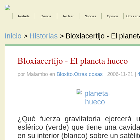
Portada
Ciencia
No leer
Noticias
Opinión
Otras co
Inicio
>
Historias
> Bloxiacertijo - El plane
Bloxiacertijo - El planeta hueco
por Malambo en
Bloxito.Otras cosas
| 2006-11-21 |
¿Qué fuerza gravitatoria ejercerá 
esférico (verde) que tiene una cavida
en su interior (blanco) sobre un satélit