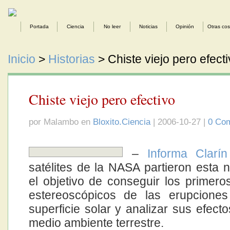
Portada
Ciencia
No leer
Noticias
Opinión
Otras co
Inicio
>
Historias
> Chiste viejo pero efect
Chiste viejo pero efectivo
por Malambo en
Bloxito.Ciencia
| 2006-10-27 |
0 Com
–
Informa Clarín
satélites de la NASA partieron esta 
el objetivo de conseguir los primeros
estereoscópicos de las erupciones
superficie solar y analizar sus efect
medio ambiente terrestre.