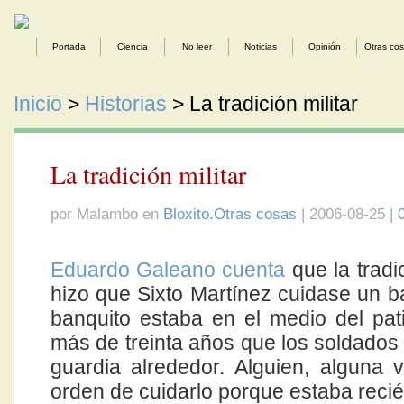
Portada
Ciencia
No leer
Noticias
Opinión
Otras co
Inicio
>
Historias
> La tradición militar
La tradición militar
por Malambo en
Bloxito.Otras cosas
| 2006-08-25 |
Eduardo Galeano cuenta
que la tradic
hizo que Sixto Martínez cuidase un ba
banquito estaba en el medio del pat
más de treinta años que los soldado
guardia alrededor. Alguien, alguna v
orden de cuidarlo porque estaba recié