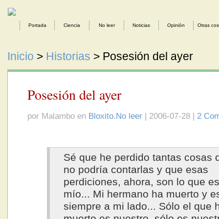
Portada
Ciencia
No leer
Noticias
Opinión
Otras co
Inicio
>
Historias
> Posesión del ayer
Posesión del ayer
por Malambo en
Bloxito.No leer
| 2006-07-28 |
2 Com
Sé que he perdido tantas cosas 
no podría contarlas y que esas
perdiciones, ahora, son lo que e
mío... Mi hermano ha muerto y e
siempre a mi lado... Sólo el que 
muerto es nuestro, sólo es nuestr