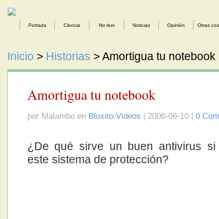
Portada
Ciencia
No leer
Noticias
Opinión
Otras co
Inicio
>
Historias
> Amortigua tu notebook
Amortigua tu notebook
por Malambo en
Bloxito.Videos
| 2006-06-10 |
0 Com
¿De qué sirve un buen antivirus si
este sistema de protección?