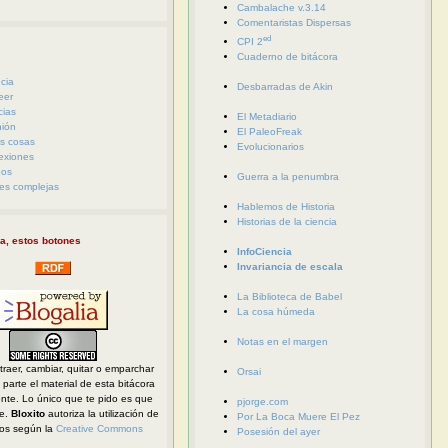
Cambalache v.3.14
Comentaristas Dispersas
ed
CPI 2
Cuaderno de bitácora
cia
Desbarradas de Akin
eer
cias
El Metadiario
nión
El PaleoFreak
s cosas
Evolucionarios
exiones
eos
Guerra a la penumbra
es complejas
Hablemos de Historia
Historias de la ciencia
a, estos botones
InfoCiencia
Invariancia de escala
La Biblioteca de Babel
La cosa húmeda
Notas en el margen
traer, cambiar, quitar o emparchar
Orsai
parte el material de esta bitácora
ente. Lo único que te pido es que
pjorge.com
te.
Bloxito
autoriza la utilización de
Por La Boca Muere El Pez
dos según la
Creative Commons
Posesión del ayer