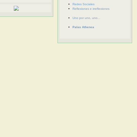
Redes Sociales
Reflexiones e irreflexiones
Uno por uno, uno...
Palas Athenea