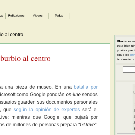
sas
Reflexiones
Videos
Todas
o al centro
Bloxito
es un
trata bien ni
positiva por 
burbio al centro
sigue los
pri
tendencia pol
 sea una pieza de museo. En una
batalla por
icrosoft como Google pondrán
on-line
sendos
usuarios guarden sus documentos personales
”, que
según la opinión de expertos
será el
ive; mientras que Google, que pujará por
imos de millones de personas prepara “
GDrive
”,