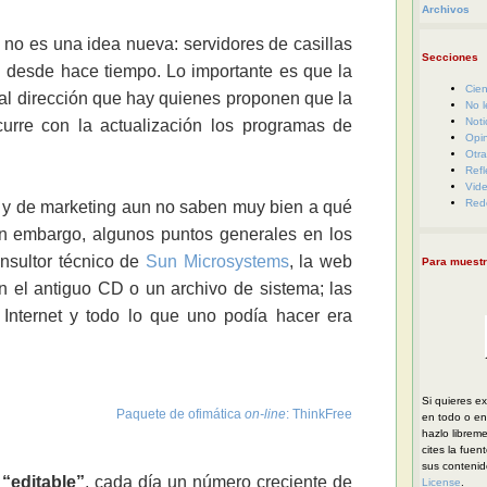
Archivos
no es una idea nueva: servidores de casillas
Secciones
n desde hace tiempo. Lo importante es que la
Cien
ual dirección que hay quienes proponen que la
No l
Noti
rre con la actualización los programas de
Opi
Otra
Refl
Vid
Red
a y de marketing aun no saben muy bien a qué
sin embargo, algunos puntos generales en los
onsultor técnico de
Sun Microsystems
, la web
Para muestr
an el antiguo CD o un archivo de sistema; las
Internet y todo lo que uno podía hacer era
Si quieres ex
Paquete de ofimática
on-line
: ThinkFree
en todo o en 
hazlo librem
cites la fuen
sus conteni
“editable”
, cada día un número creciente de
License
.