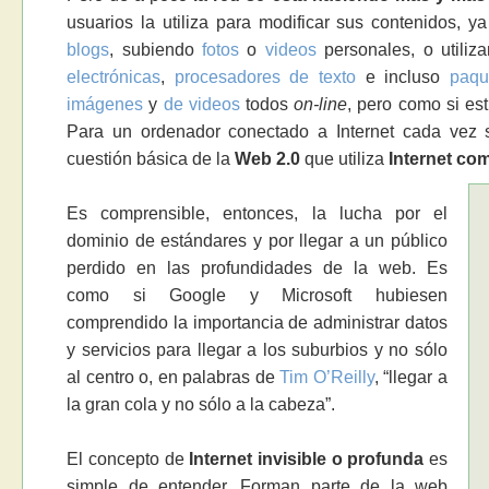
usuarios la utiliza para modificar sus contenidos, 
blogs
, subiendo
fotos
o
videos
personales, o utiliz
electrónicas
,
procesadores de texto
e incluso
paqu
imágenes
y
de videos
todos
on-line
, pero como si es
Para un ordenador conectado a Internet cada vez 
cuestión básica de la
Web 2.0
que utiliza
Internet co
Es comprensible, entonces, la lucha por el
dominio de estándares y por llegar a un público
perdido en las profundidades de la web. Es
como si Google y Microsoft hubiesen
comprendido la importancia de administrar datos
y servicios para llegar a los suburbios y no sólo
al centro o, en palabras de
Tim O’Reilly
, “llegar a
la gran cola y no sólo a la cabeza”.
El concepto de
Internet invisible o profunda
es
simple de entender. Forman parte de la web