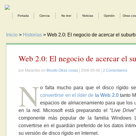
Portada
Ciencia
No leer
Noticias
Opinión
Otras co
Inicio
>
Historias
> Web 2.0: El negocio de acercar el suburbi
Web 2.0: El negocio de acercar el su
por Malambo en
Bloxito.Otras cosas
| 2006-05-06 |
2 Comentarios
N
o falta mucho para que el disco rígido
convertirse en el líder de
la Web 2.0
tanto M
espacios de almacenamiento para que los 
en la red. Microsoft está preparando el “
Live Drive
componente más popular de la familia Windows L
convertirse en el guardián preferido de los datos ínt
su versión de disco rígido en Internet.