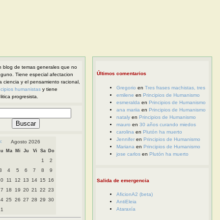
 blog de temas generales que no
Últimos comentarios
nguno. Tiene especial afectacion
la ciencia y el pensamiento racional,
Gregorio
en
Tres frases machistas, tres
ncipios humanistas
y tiene
emilene
en
Principios de Humanismo
itica progresista.
esmeralda
en
Principios de Humanismo
ana mariia
en
Principios de Humanismo
nataly
en
Principios de Humanismo
mauro
en
30 años curando miedos
carolina
en
Plutón ha muerto
Jennifer
en
Principios de Humanismo
<
Agosto 2026
Mariana
en
Principios de Humanismo
Lu
Ma
Mi
Ju
Vi
Sa
Do
jose carlos
en
Plutón ha muerto
1
2
3
4
5
6
7
8
9
10
11
12
13
14
15
16
Salida de emergencia
17
18
19
20
21
22
23
AficionA2 (beta)
24
25
26
27
28
29
30
AntiEleia
Ataraxía
31