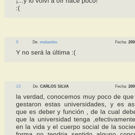
¡...y lo volví a oír hace poco!
:(
9
De:
malambo
Fecha:
200
Y no será la última :(
10
De:
CARLOS SILVA
Fecha:
200
la verdad, conocemos muy poco de que
gestaron estas universidades, y es as
que es deber y función , de la cual deb
que la universidad tenga ,efectivament
en la vida y el cuerpo social de la soci
forma no tendria sentido alguno concu