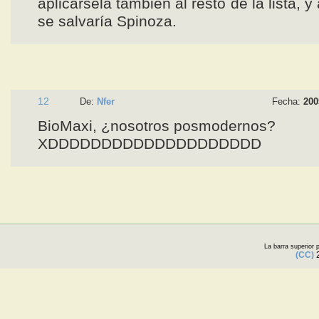
aplicársela también al resto de la lista, y 
se salvaría Spinoza.
12
De:
Nfer
Fecha:
200
BioMaxi, ¿nosotros posmodernos?
XDDDDDDDDDDDDDDDDDDDD
La barra superior
(CC)
2