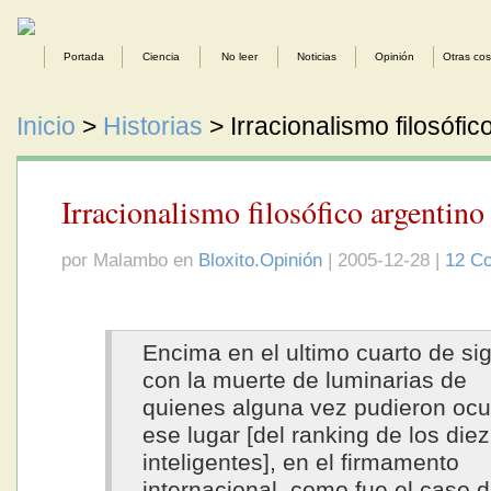
Portada
Ciencia
No leer
Noticias
Opinión
Otras co
Inicio
>
Historias
> Irracionalismo filosófic
Irracionalismo filosófico argentino
por Malambo en
Bloxito.Opinión
| 2005-12-28 |
12 Co
Encima en el ultimo cuarto de sig
con la muerte de luminarias de
quienes alguna vez pudieron oc
ese lugar [del ranking de los die
inteligentes], en el firmamento
internacional, como fue el caso 