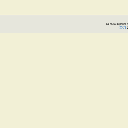
La barra superior
(CC)
2