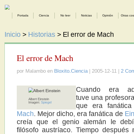
Portada
Ciencia
No leer
Noticias
Opinión
Otras co
Inicio
>
Historias
> El error de Mach
El error de Mach
por Malambo en
Bloxito.Ciencia
| 2005-12-11 |
2 Com
Cuando era ado
tuve una profesora
Albert Einstein
Imagen:
Spiegel
que era fanátic
Mach
. Mejor dicho, era fanática de
Ein
creía que el genio alemán le debí
filósofo austríaco. Tiempo después