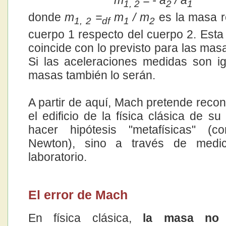
m
= - a
/ a
1, 2
2
1
donde
m
=
m
/ m
es la masa re
1, 2
df
1
2
cuerpo 1 respecto del cuerpo 2. Esta
coincide con lo previsto para las mas
Si las aceleraciones medidas son ig
masas también lo serán.
A partir de aquí, Mach pretende recon
el edificio de la física clásica de s
hacer hipótesis "metafísicas" (
Newton), sino a través de medi
laboratorio.
El error de Mach
En física clásica,
la masa no 